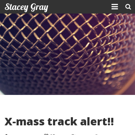
Stacey Gray
Skip
to
content
X-mass track alert!!