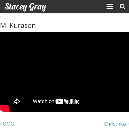
Stacey Gray
Skip
to
Mi Kurason
content
OMG
Christmas