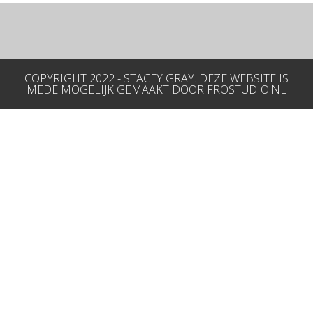
Post navigation
COPYRIGHT 2022 - STACEY GRAY. DEZE WEBSITE IS
MEDE MOGELIJK GEMAAKT DOOR FROSTUDIO.NL